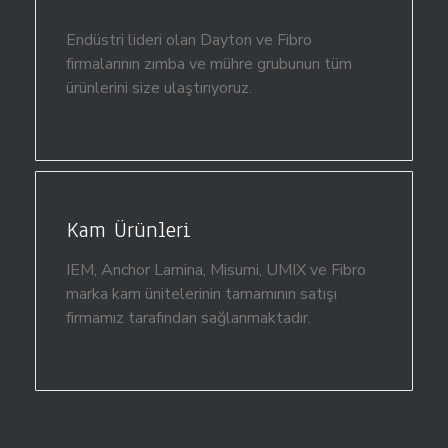
Endüstri lideri olan Dayton ve Fibro
firmalarının zımba ve mühre grubunun tüm
ürünlerini size ulaştırıyoruz.
Kam Ürünleri
IEM, Anchor Lamina, Misumi, UMIX ve Fibro
marka kam ünitelerinin tamamının satışı
firmamız tarafından sağlanmaktadır.