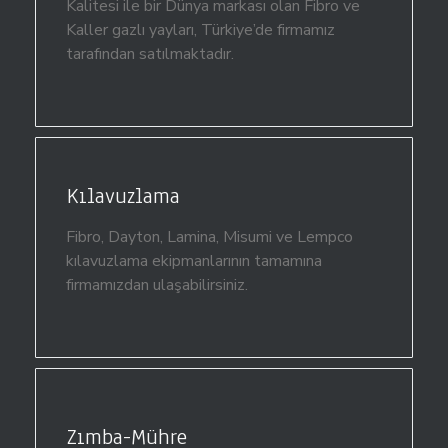
Kalitesi ile bir Dünya markası olan Fibro ve
Kaller gazlı yayları, Türkiye’de firmamız
tarafından satılmaktadır.
Kılavuzlama
Fibro, Dayton, Lamina, Misumi ve Lempco
kılavuzlama ekipmanlarının tamamına
firmamızdan ulaşabilirsiniz.
Zımba-Mühre